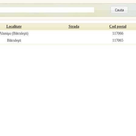
Localitate
Strada
Cod postal
Alunişu (Băiculeşti)
117066
Băiculeşti
117065