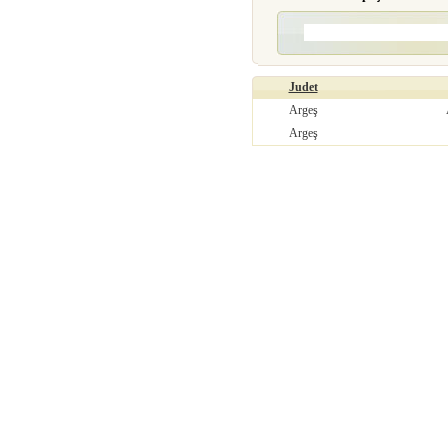
Judet
Argeş
Argeş