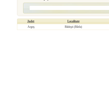
Judet
Localitate
Argeş
Bădeşti (Bârla)