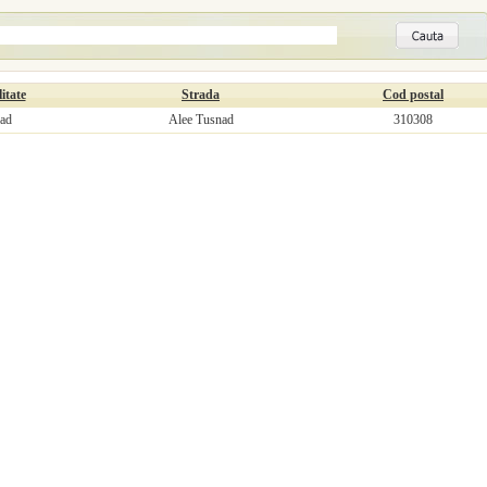
itate
Strada
Cod postal
ad
Alee Tusnad
310308