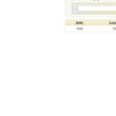
Judet
Local
Arad
Ar