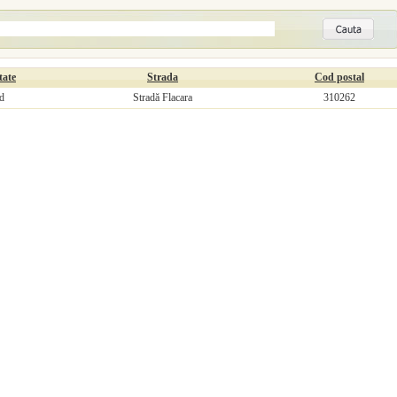
tate
Strada
Cod postal
d
Stradă Flacara
310262