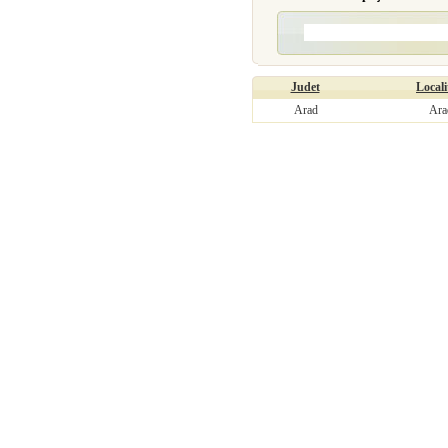
Judet
Locali
Arad
Ara