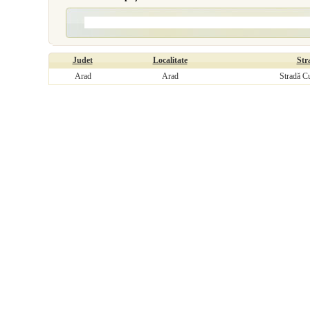
Judet
Localitate
Str
Arad
Arad
Stradă C