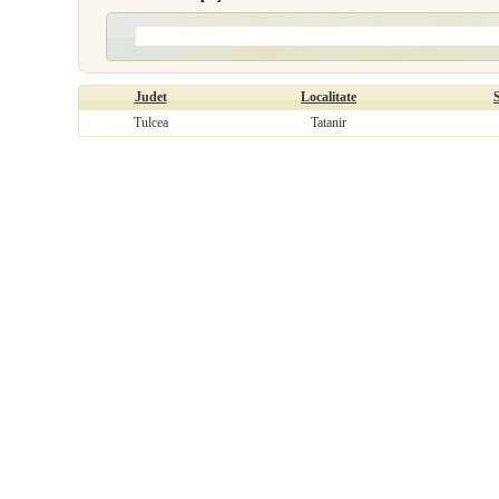
Judet
Localitate
Tulcea
Tatanir