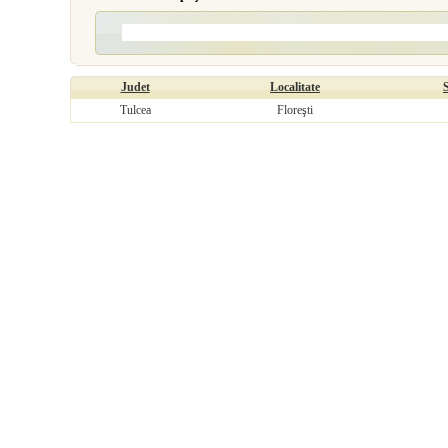
Judet
Localitate
Tulcea
Floreşti