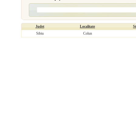
Judet
Localitate
S
Sibiu
Colun