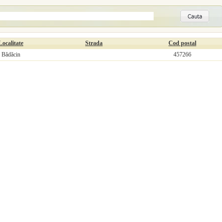
Localitate
Strada
Cod postal
Bădăcin
457266