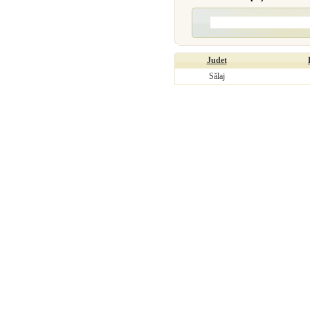
Judet
Sălaj