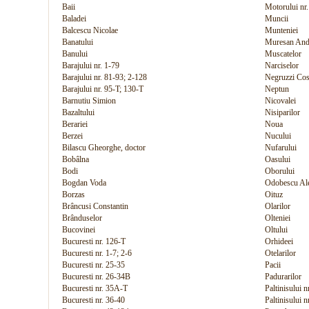
Baii
Motorului nr.
Baladei
Muncii
Balcescu Nicolae
Munteniei
Banatului
Muresan And
Banului
Muscatelor
Barajului nr. 1-79
Narciselor
Barajului nr. 81-93; 2-128
Negruzzi Cos
Barajului nr. 95-T; 130-T
Neptun
Barnutiu Simion
Nicovalei
Bazaltului
Nisiparilor
Berariei
Noua
Berzei
Nucului
Bilascu Gheorghe, doctor
Nufarului
Bobâlna
Oasului
Bodi
Oborului
Bogdan Voda
Odobescu Al
Borzas
Oituz
Brâncusi Constantin
Olarilor
Brânduselor
Olteniei
Bucovinei
Oltului
Bucuresti nr. 126-T
Orhideei
Bucuresti nr. 1-7; 2-6
Otelarilor
Bucuresti nr. 25-35
Pacii
Bucuresti nr. 26-34B
Padurarilor
Bucuresti nr. 35A-T
Paltinisului n
Bucuresti nr. 36-40
Paltinisului n