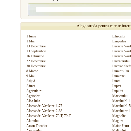
Alege strada pentru care te inter
1 Iunie
Liliacului
1 Mai
Limpedea
13 Decembrie
Lucaciu Vasil
13 Septembrie
Lucaciu Vasil
16 Februarie
Lucaciu Vasil
22 Decembrie
Luceafarului
30 Decembrie
Luchian Stef
8 Martie
Luminisului
9 Mai
Luminitei
Adjud
Lunci
Afinei
Luptei
Agriculturii
Lupului
Agriselor
Maciesului
Alba Iulia
Macului bl. 1
Alecsandri Vasile nr. 1-77
Macului bl. 5
Alecsandri Vasile nr. 2-68
Macului nr. 1
Alecsandri Vasile nr. 79-T; 70-T
Magnoliei
Alunului
Magura
Aman Theodor
Maior Petru
Amurgului
Malinului