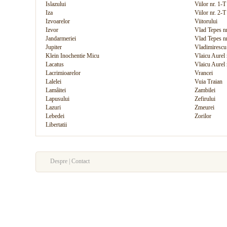
Islazului
Viilor nr. 1-T
Iza
Viilor nr. 2-T
Izvoarelor
Viitorului
Izvor
Vlad Tepes nr
Jandarmeriei
Vlad Tepes nr
Jupiter
Vladimirescu
Klein Inochentie Micu
Vlaicu Aurel 
Lacatus
Vlaicu Aurel 
Lacrimioarelor
Vrancei
Lalelei
Vuia Traian
Lamâitei
Zambilei
Lapusului
Zefirului
Lazuri
Zmeurei
Lebedei
Zorilor
Libertatii
Despre | Contact