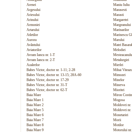
Arenei
Maniu Iuliu
Argesului
Marasesti
Ariesului
Marasti
Arinului
Margaretei
Armoniei
Margeanului
Artarului
Marinarilor
Atletilor
Marinescu Gh
Aurora
Marului
Avântului
Matei Basara
Aviatorilor
Melodiei
Avram Iancu nr. 1-T
Mesteacanulu
Avram Iancu nr. 2-T
Metalurgiei
Azaleelor
Mierlei
Babes Victor, doctor nr. 1-11; 2-28
Mihai Viteaz
Babes Victor, doctor nr. 13-15; 28A-60
Mimozei
Babes Victor, doctor nr. 17-29
Minelor
Babes Victor, doctor nr. 31-T
Minerva
Babes Victor, doctor nr. 62-T
Mioritei
Baia Mare
Miron Costin
Baia Mare 1
Mogosa
Baia Mare 2
Moldovei nr.
Baia Mare 5
Moldovei nr.
Baia Mare 6
Monetariei
Baia Mare 7
Morii
Baia Mare 8
Motilor
Baia Mare 9
Motorului nr.