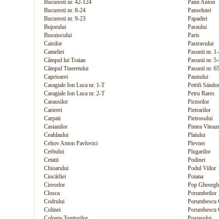
Bucuresti nr. 42-124
Pann Anton
Bucuresti nr. 8-24
Panselutei
Bucuresti nr. 9-23
Papadiei
Bujorului
Paraului
Busuiocului
Paris
Caisilor
Pastravului
Cameliei
Pasunii nr. 1-
Câmpul lui Traian
Pasunii nr. 5
Câmpul Tineretului
Pasunii nr. 6
Caprioarei
Paunului
Caragiale Ion Luca nr. 1-T
Petöfi Sándo
Caragiale Ion Luca nr. 2-T
Petru Rares
Carausilor
Pictorilor
Carierei
Pietrarilor
Carpati
Pietrosului
Castanilor
Pintea Viteaz
Ceahlaului
Plaiului
Cehov Anton Pavlovici
Plevnei
Cerbului
Plugarilor
Cetatii
Podinei
Chioarului
Podul Viilor
Ciocârliei
Poiana
Cireselor
Pop Gheorghe
Closca
Porumbeilor
Codrului
Porumbescu C
Colinei
Porumbescu C
Colonia Topitorilor
Postasului