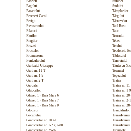
Fabricii
Stibinei
Fagului
Sudului
Fazanului
Tâmplarilor
Ferenczi Carol
Târgului
Ferigii
Târnavelor
Fierastraului
Taul Rosu
Filaturii
Tauri
Florilor
Teatrului
Fragilor
Tebea
Freziei
Teiului
Fructelor
Teodoroiu Ec
Frumuseaua
Tiblesului
Funicularului
Tineretului
Garibaldi Giuseppe
Titulescu Nic
Garii nr. 11-T
Toamnei
Garii nr. 1-9
Topazului
Garii nr. 2-T
Traian
Garoafei
Traian nr. 11
Ghioceilor
Traian nr. 1-9
Ghiseu 1 - Baia Mare 6
Traian nr. 20
Ghiseu 1 - Baia Mare 7
Traian nr. 2-
Ghiseu 1 - Baia Mare 9
Traian nr. 28
Glodisor
Trandafirilor
Gorunului
Transilvaniei 
Granicerilor nr. 100-T
Transilvaniei
Granicerilor nr. 1-73; 2-80
Transilvaniei 
Granicerilor nr. 75-97
Trompetei