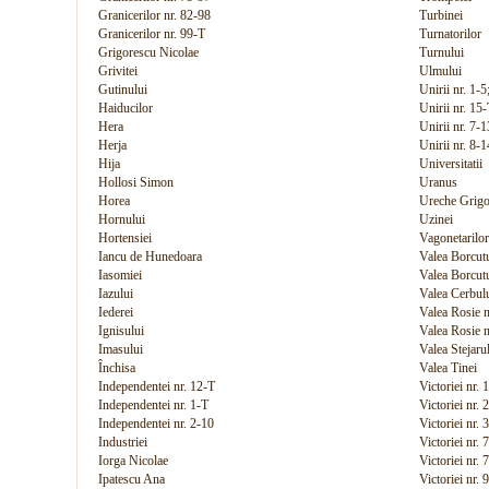
Granicerilor nr. 82-98
Turbinei
Granicerilor nr. 99-T
Turnatorilor
Grigorescu Nicolae
Turnului
Grivitei
Ulmului
Gutinului
Unirii nr. 1-5
Haiducilor
Unirii nr. 15
Hera
Unirii nr. 7-1
Herja
Unirii nr. 8-
Hija
Universitatii
Hollosi Simon
Uranus
Horea
Ureche Grigo
Hornului
Uzinei
Hortensiei
Vagonetarilor
Iancu de Hunedoara
Valea Borcutu
Iasomiei
Valea Borcutu
Iazului
Valea Cerbul
Iederei
Valea Rosie n
Ignisului
Valea Rosie n
Imasului
Valea Stejaru
Închisa
Valea Tinei
Independentei nr. 12-T
Victoriei nr. 
Independentei nr. 1-T
Victoriei nr. 
Independentei nr. 2-10
Victoriei nr. 
Industriei
Victoriei nr. 
Iorga Nicolae
Victoriei nr. 
Ipatescu Ana
Victoriei nr. 