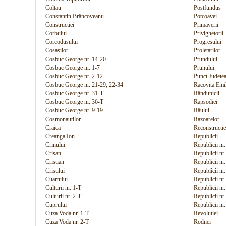
Coltau
Postfundus
Constantin Brâncoveanu
Potcoavei
Constructiei
Primaverii
Corbului
Privighetorii
Corcodusului
Progresului
Cosasilor
Proletarilor
Cosbuc George nr. 14-20
Prundului
Cosbuc George nr. 1-7
Prunului
Cosbuc George nr. 2-12
Punct Judete
Cosbuc George nr. 21-29; 22-34
Racovita Emi
Cosbuc George nr. 31-T
Rândunicii
Cosbuc George nr. 36-T
Rapsodiei
Cosbuc George nr. 9-19
Râului
Cosmonautilor
Razoarelor
Craica
Reconstructie
Creanga Ion
Republicii
Crinului
Republicii nr
Crisan
Republicii nr
Cristian
Republicii nr
Crisului
Republicii nr
Cuartului
Republicii nr
Culturii nr. 1-T
Republicii nr
Culturii nr. 2-T
Republicii nr
Cuprului
Republicii nr
Cuza Voda nr. 1-T
Revolutiei
Cuza Voda nr. 2-T
Rodnei