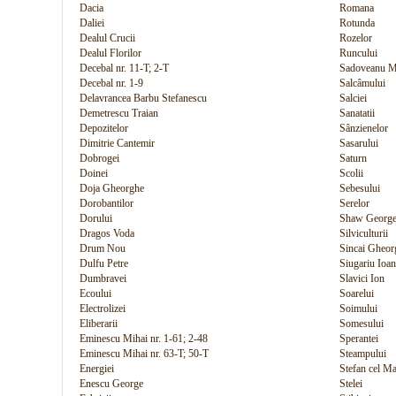
Dacia
Romana
Daliei
Rotunda
Dealul Crucii
Rozelor
Dealul Florilor
Runcului
Decebal nr. 11-T; 2-T
Sadoveanu M
Decebal nr. 1-9
Salcâmului
Delavrancea Barbu Stefanescu
Salciei
Demetrescu Traian
Sanatatii
Depozitelor
Sânzienelor
Dimitrie Cantemir
Sasarului
Dobrogei
Saturn
Doinei
Scolii
Doja Gheorghe
Sebesului
Dorobantilor
Serelor
Dorului
Shaw George
Dragos Voda
Silviculturii
Drum Nou
Sincai Gheor
Dulfu Petre
Siugariu Ioan
Dumbravei
Slavici Ion
Ecoului
Soarelui
Electrolizei
Soimului
Eliberarii
Somesului
Eminescu Mihai nr. 1-61; 2-48
Sperantei
Eminescu Mihai nr. 63-T; 50-T
Steampului
Energiei
Stefan cel M
Enescu George
Stelei