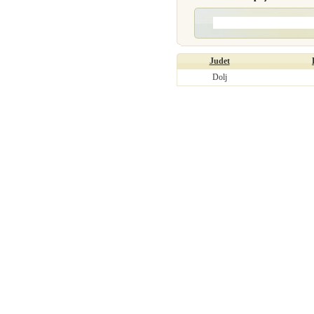
Judet
Dolj