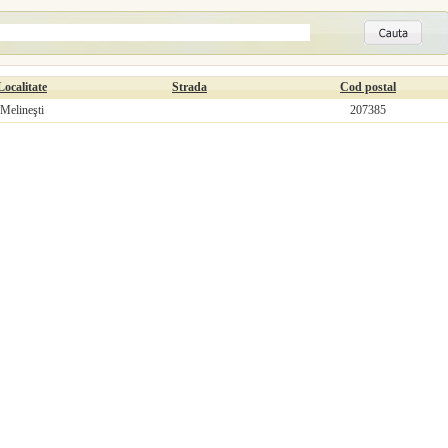
Localitate
Strada
Cod postal
Melineşti
207385